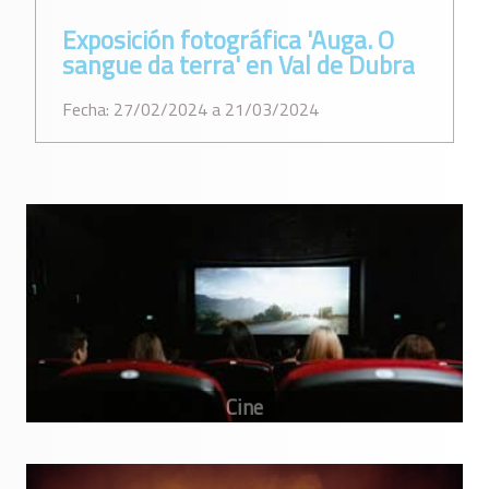
Exposición fotográfica 'Auga. O
sangue da terra' en Val de Dubra
Fecha: 27/02/2024 a 21/03/2024