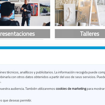
n Galicia
n Coruña
n Ferrol
fines técnicos, analíticos y publicitarios. La información recogida puede com
n Lugo
binarla con otros datos obtenidos a partir del uso de seus servicios. Pued
en Ourense
.
en Pontevedra
nuestra audiencia. También utilizaremos
cookies de marketing
para mostrar
n Santiago
n Vigo
es que deseas permitir.