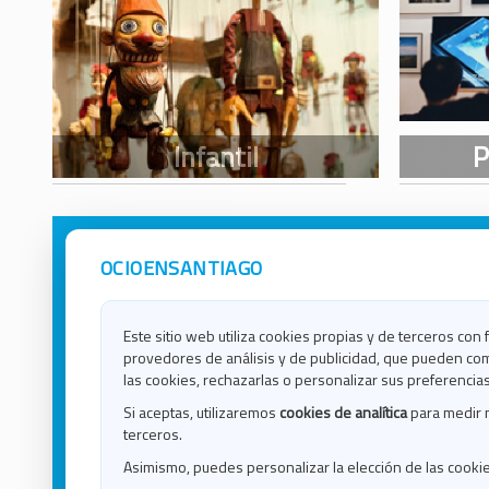
OCIOENSANTIAGO
Avisos Legales
Ocio e
Política de Privacidad
Ocio e
Contacto
Ocio e
Este sitio web utiliza cookies propias y de terceros con 
Política de Cookies
Ocio e
provedores de análisis y de publicidad, que pueden com
Ocio 
las cookies, rechazarlas o personalizar sus preferencias
Ocio 
Si aceptas, utilizaremos
cookies de analítica
para medir 
Ocio e
terceros.
Ocio e
Asimismo, puedes personalizar la elección de las cooki
Blog