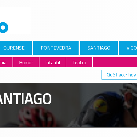
OURENSE
PONTEVEDRA
SANTIAGO
VIGO
mía
Humor
Infantil
Teatro
Qué hacer hoy
ANTIAGO