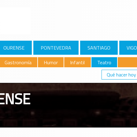
OURENSE
PONTEVEDRA
SANTIAGO
VIGO
Gastronomía
Humor
Infantil
Teatro
Qué hacer hoy
ENSE