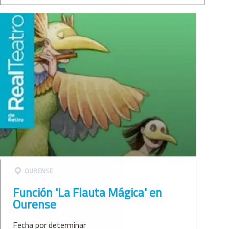
OURENSE
Función 'La Flauta Mágica' en
Ourense
Fecha por determinar