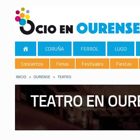
CORUÑA
FERROL
LUGO
Conciertos
Ferias
Festivales
Fiestas
INICIO
>
OURENSE
>
TEATRO
TEATRO EN OUR