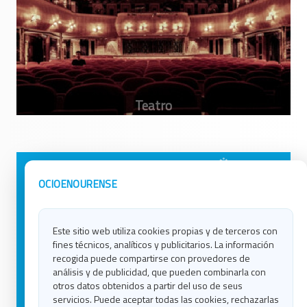
Avisos Legales
Ocio en Galicia
OCIOENOURENSE
Política de Privacidad
Ocio en Coruña
Contacto
Ocio en Ferrol
Este sitio web utiliza cookies propias y de terceros con
Política de Cookies
Ocio en Lugo
fines técnicos, analíticos y publicitarios. La información
Ocio en Ourense
recogida puede compartirse con provedores de
Ocio en Pontevedra
análisis y de publicidad, que pueden combinarla con
Ocio en Santiago
otros datos obtenidos a partir del uso de seus
Ocio en Vigo
servicios. Puede aceptar todas las cookies, rechazarlas