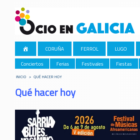
CORUÑA
FERROL
LUGO
Conciertos
Ferias
Festivales
Fiestas
INICIO
>
QUÉ HACER HOY
Qué hacer hoy