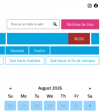
Buscar:
Noticias de Hoy
Submit
BLOG
l
Navidad
Teatro
Qué hacer mañana
Qué hacer el fin de semana
«
August 2026
»
Su
Mo
Tu
We
Th
Fr
Sa
26
27
28
29
30
31
1