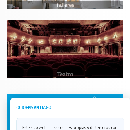
Avisos Legales
Ocio en Galicia
OCIOENSANTIAGO
Política de Privacidad
Ocio en Coruña
Contacto
Ocio en Ferrol
Este sitio web utiliza cookies propias y de terceros con
Política de Cookies
Ocio en Lugo