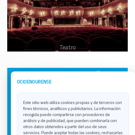
Avisos Legales
Ocio en Galicia
OCIOENOURENSE
Política de Privacidad
Ocio en Coruña
Contacto
Ocio en Ferrol
Este sitio web utiliza cookies propias y de terceros con
Política de Cookies
Ocio en Lugo
fines técnicos, analíticos y publicitarios. La información
Ocio en Ourense
recogida puede compartirse con provedores de
Ocio en Pontevedra
análisis y de publicidad, que pueden combinarla con
Ocio en Santiago
otros datos obtenidos a partir del uso de seus
Ocio en Vigo
servicios. Puede aceptar todas las cookies, rechazarlas