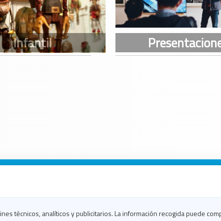
n Galicia
n Coruña
n Ferrol
fines técnicos, analíticos y publicitarios. La información recogida puede com
n Lugo