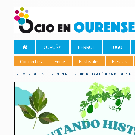
CORUÑA
FERROL
LUGO
Conciertos
Ferias
Festivales
Fiestas
INICIO
>
OURENSE
>
OURENSE
>
BIBLIOTECA PÚBLICA DE OURENS