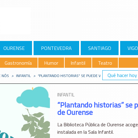
OURENSE
PONTEVEDRA
SANTIAGO
VIGO
Gastronomía
Humor
Infantil
Teatro
Qué hacer hoy
E NÓS
>
INFANTIL
>
“PLANTANDO HISTORIAS” SE PUEDE VISITAR EN LA BIBLIO
INFANTIL
“Plantando historias” se p
de Ourense
La Biblioteca Pública de Ourense acoge 
instalada en la Sala Infantil.