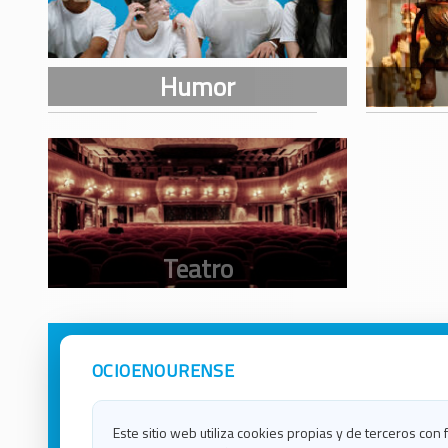
OCIOENOURENSE
Avisos Legales
Ocio e
Política de Privacidad
Ocio e
Contacto
Ocio e
Este sitio web utiliza cookies propias y de terceros con 
Política de Cookies
Ocio e