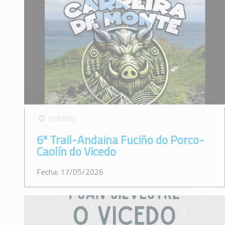
O VICEDO
6º Trail-Andaina Fuciño do Porco-
Caolín do Vicedo
Fecha: 17/05/2026