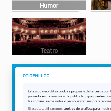
OCIOENLUGO
Avisos Legales
Ocio e
Política de Privacidad
Ocio e
Contacto
Ocio e
Este sitio web utiliza cookies propias y de terceros con 
Política de Cookies
Ocio e
provedores de análisis y de publicidad, que pueden com
Ocio 
las cookies, rechazarlas o personalizar sus preferencias
Ocio 
Si aceptas, utilizaremos
cookies de analítica
para medir 
Ocio e