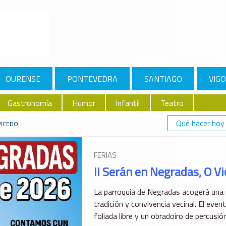
OURENSE
PONTEVEDRA
SANTIAGO
VIGO
Gastronomía
Humor
Infantil
Teatro
Qué hacer hoy
VICEDO
FERIAS
II Serán en Negradas, O V
La parroquia de Negradas acogerá una n
tradición y convivencia vecinal. El eve
foliada libre y un obradoiro de percusión