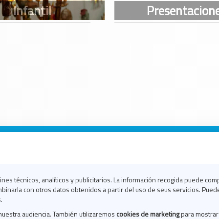
n Galicia
n Coruña
n Ferrol
fines técnicos, analíticos y publicitarios. La información recogida puede com
n Lugo
binarla con otros datos obtenidos a partir del uso de seus servicios. Pued
en Ourense
.
en Pontevedra
nuestra audiencia. También utilizaremos
cookies de marketing
para mostrar
n Santiago