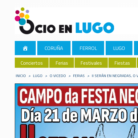
CORUÑA
FERROL
LUGO
Conciertos
Ferias
Festivales
Fiestas
INICIO
>
LUGO
>
O VICEDO
>
FERIAS
>
II SERÁN EN NEGRADAS, O 