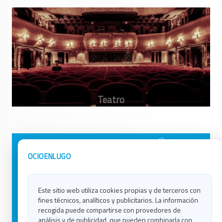
Avisos Legales
Ocio en Galicia
OCIOENLUGO
Política de Privacidad
Ocio en Coruña
Contacto
Ocio en Ferrol
Este sitio web utiliza cookies propias y de terceros con
Política de Cookies
Ocio en Lugo
fines técnicos, analíticos y publicitarios. La información
Ocio en Ourense
recogida puede compartirse con provedores de
Ocio en Pontevedra
análisis y de publicidad, que pueden combinarla con