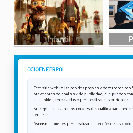
OCIOENFERROL
Avisos Legales
Ocio e
Política de Privacidad
Ocio e
Contacto
Ocio e
Este sitio web utiliza cookies propias y de terceros con 
Política de Cookies
Ocio e
provedores de análisis y de publicidad, que pueden com
Ocio 
las cookies, rechazarlas o personalizar sus preferencias
Ocio 
Si aceptas, utilizaremos
cookies de analítica
para medir 
Ocio e
terceros.
Ocio e
Asimismo, puedes personalizar la elección de las cooki
Blog