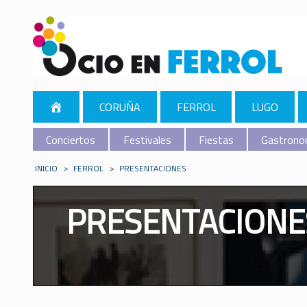
CORUÑA
FERROL
LUGO
Conciertos
Festivales
Fiestas
Gastrono
INICIO
>
FERROL
>
PRESENTACIONES
PRESENTACIONE