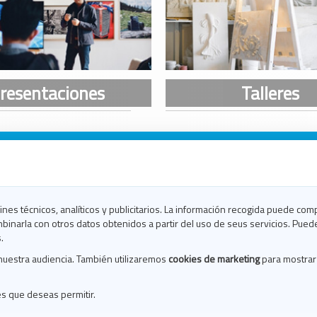
n Galicia
n Coruña
n Ferrol
fines técnicos, analíticos y publicitarios. La información recogida puede com
n Lugo
binarla con otros datos obtenidos a partir del uso de seus servicios. Pued
en Ourense
.
en Pontevedra
nuestra audiencia. También utilizaremos
cookies de marketing
para mostrar
n Santiago
n Vigo
es que deseas permitir.