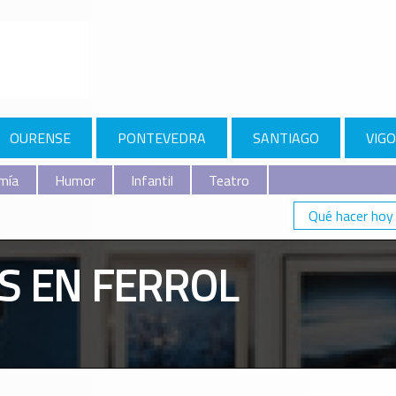
OURENSE
PONTEVEDRA
SANTIAGO
VIGO
mía
Humor
Infantil
Teatro
Qué hacer hoy
S EN FERROL