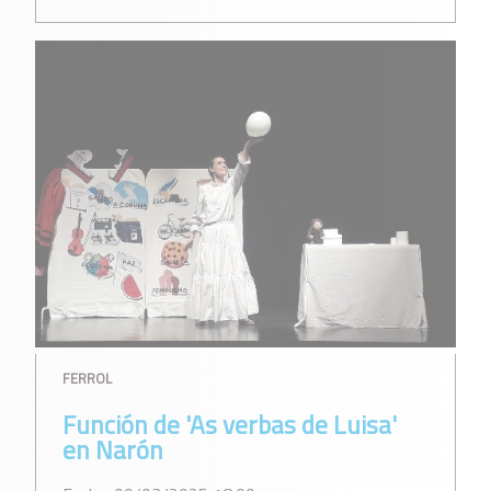
FERROL
Función de 'As verbas de Luisa'
en Narón