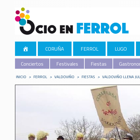
CORUÑA
FERROL
LUGO
Conciertos
Festivales
Fiestas
Gastrono
INICIO
>
FERROL
>
VALDOVIÑO
>
FIESTAS
>
VALDOVIÑO LLENA JUL