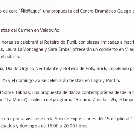
ulo de calle “Ñikiñaque”, una propuesta del Centro Dramático Galego
iestas del Carmen en Valdoviño.
0 horas se celebrará el Roteiro do Funil, con plazas limitadas e inscr
s, Laura LaMontagne y Sara Ember ofrecerán un concierto en Vilarru
el público.
, Día do Orgullo Neofalante y Roteiro de Folk, Rock, impulsado por
o 25 y el domingo 26 se celebrarán fiestas en Lago y Pantín.
ival Sobre Táboas, una propuesta de danza contemporánea desde la t
n “La Marea”, finalista del programa “Bailamos” de la TVG, el Grupo 
tero, podrá visitarse en la Sala de Exposiciones del 15 de julio al 1
 sábados y domingos de 16:00 a 20:00 horas.