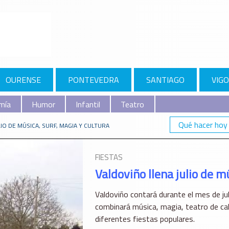
OURENSE
PONTEVEDRA
SANTIAGO
VIGO
mía
Humor
Infantil
Teatro
Qué hacer hoy
IO DE MÚSICA, SURF, MAGIA Y CULTURA
FIESTAS
Valdoviño llena julio de m
Valdoviño contará durante el mes de ju
combinará música, magia, teatro de call
diferentes fiestas populares.