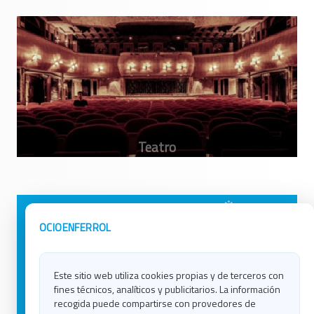
Avisos Legales
Ocio en Galicia
OCIOENFERROL
Política de Privacidad
Ocio en Coruña
Contacto
Ocio en Ferrol
Este sitio web utiliza cookies propias y de terceros con
Política de Cookies
Ocio en Lugo
fines técnicos, analíticos y publicitarios. La información
Ocio en Ourense
recogida puede compartirse con provedores de
Ocio en Pontevedra