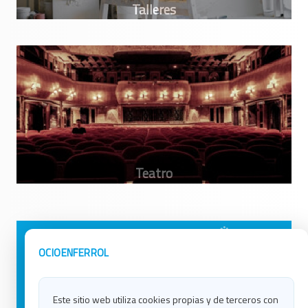
Avisos Legales
Ocio en Galicia
OCIOENFERROL
Política de Privacidad
Ocio en Coruña
Contacto
Ocio en Ferrol
Este sitio web utiliza cookies propias y de terceros con
Política de Cookies
Ocio en Lugo