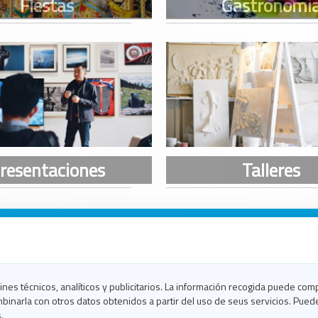
n Galicia
n Coruña
n Ferrol
fines técnicos, analíticos y publicitarios. La información recogida puede com
n Lugo
binarla con otros datos obtenidos a partir del uso de seus servicios. Pued
en Ourense
.