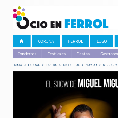
CORUÑA
FERROL
LUGO
Conciertos
Festivales
Fiestas
Gastrono
INICIO
>
FERROL
>
TEATRO JOFRE FERROL
>
HUMOR
>
MIGUEL M