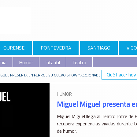
OURENSE
PONTEVEDRA
SANTIAGO
VIGO
mía
Humor
Infantil
Teatro
Qué hacer hoy
IGUEL PRESENTA EN FERROL SU NUEVO SHOW “¡ACOJONADO!”
HUMOR
Miguel Miguel presenta en
Miguel Miguel llega al Teatro Jofre de 
recupera experiencias vividas durante 
de humor.