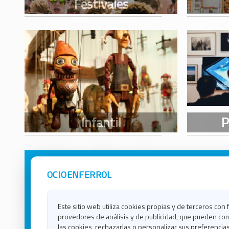
OCIOENFERROL
Avisos Legales
Ocio e
Política de Privacidad
Ocio e
Contacto
Ocio e
Este sitio web utiliza cookies propias y de terceros con 
Política de Cookies
Ocio e
provedores de análisis y de publicidad, que pueden com
Ocio 
las cookies, rechazarlas o personalizar sus preferencias