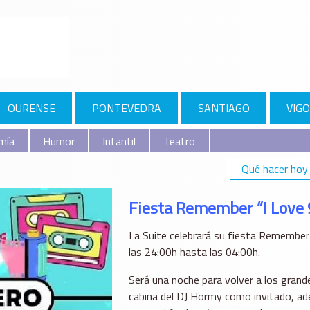
OURENSE
PONTEVEDRA
SANTIAGO
VIGO
mía
Humor
Infantil
Teatro
Qué hacer hoy
Fiesta Remember “I Love 
La Suite celebrará su fiesta Remember 
las 24:00h hasta las 04:00h.
Será una noche para volver a los grand
cabina del DJ Hormy como invitado, ad