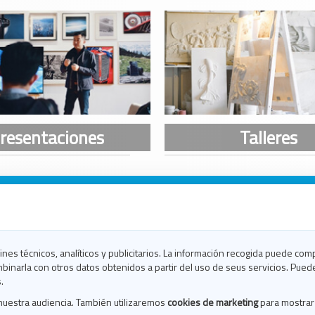
n Galicia
n Coruña
n Ferrol
fines técnicos, analíticos y publicitarios. La información recogida puede com
n Lugo
binarla con otros datos obtenidos a partir del uso de seus servicios. Pued
en Ourense
.
en Pontevedra
nuestra audiencia. También utilizaremos
cookies de marketing
para mostrar
n Santiago