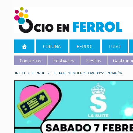
CORUÑA
FERROL
LUGO
Conciertos
Festivales
Fiestas
Gastrono
INICIO
>
FERROL
>
FIESTA REMEMBER “I LOVE 90’S” EN NARÓN