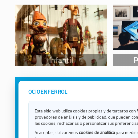
OCIOENFERROL
Avisos Legales
Ocio e
Política de Privacidad
Ocio e
Contacto
Ocio e
Este sitio web utiliza cookies propias y de terceros con 
Política de Cookies
Ocio e
provedores de análisis y de publicidad, que pueden com
Ocio 
las cookies, rechazarlas o personalizar sus preferencias
Ocio 
Si aceptas, utilizaremos
cookies de analítica
para medir 
Ocio e