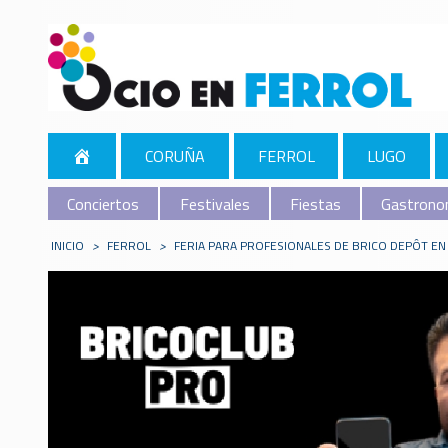
CORUÑA
FERROL
LUGO
Conciertos
Festivales
Fiestas
Gastrono
INICIO
>
FERROL
>
FERIA PARA PROFESIONALES DE BRICO DEPÔT EN