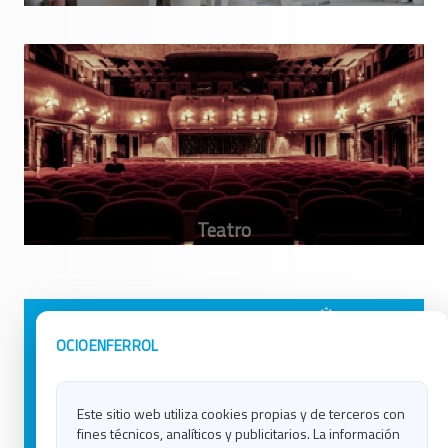
Avisos Legales
Ocio en Galicia
OCIOENFERROL
Política de Privacidad
Ocio en Coruña
Contacto
Ocio en Ferrol
Este sitio web utiliza cookies propias y de terceros con
Política de Cookies
Ocio en Lugo
fines técnicos, analíticos y publicitarios. La información
Ocio en Ourense