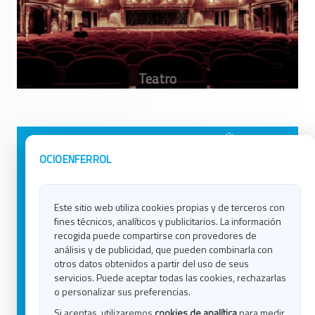
Avisos Legales
Ocio en Galicia
OCIOENFERROL
Política de Privacidad
Ocio en Coruña
Contacto
Ocio en Ferrol
Este sitio web utiliza cookies propias y de terceros con
Política de Cookies
Ocio en Lugo
fines técnicos, analíticos y publicitarios. La información
Ocio en Ourense
recogida puede compartirse con provedores de
Ocio en Pontevedra
análisis y de publicidad, que pueden combinarla con
Ocio en Santiago
otros datos obtenidos a partir del uso de seus
Ocio en Vigo
servicios. Puede aceptar todas las cookies, rechazarlas
o personalizar sus preferencias.
Blog
Si aceptas, utilizaremos
cookies de analítica
para medir