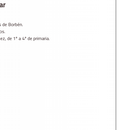
ar
s de Borbén.
os.
ez, de 1º a 4º de primaria.