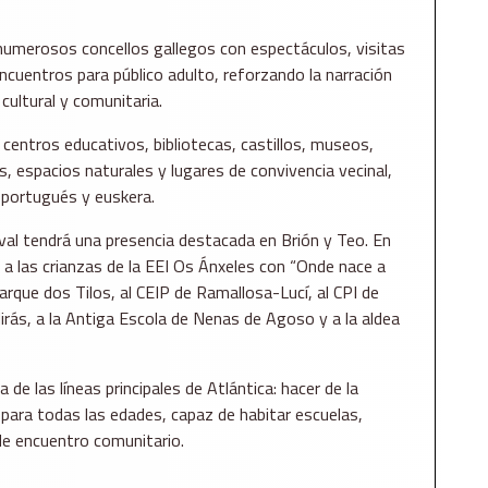
á numerosos concellos gallegos con espectáculos, visitas
encuentros para público adulto, reforzando la narración
cultural y comunitaria.
centros educativos, bibliotecas, castillos, museos,
s, espacios naturales y lugares de convivencia vecinal,
 portugués y euskera.
ival tendrá una presencia destacada en Brión y Teo. En
n a las crianzas de la EEI Os Ánxeles con “Onde nace a
Parque dos Tilos, al CEIP de Ramallosa-Lucí, al CPI de
irás, a la Antiga Escola de Nenas de Agoso y a la aldea
de las líneas principales de Atlántica: hacer de la
e para todas las edades, capaz de habitar escuelas,
de encuentro comunitario.