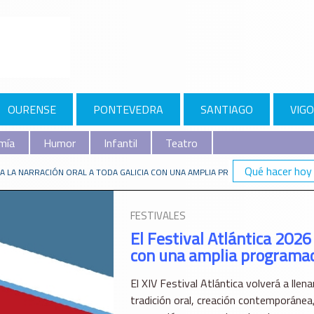
OURENSE
PONTEVEDRA
SANTIAGO
VIGO
mía
Humor
Infantil
Teatro
Qué hacer hoy
EVA LA NARRACIÓN ORAL A TODA GALICIA CON UNA AMPLIA PROGRAMACIÓN PARA 
FESTIVALES
El Festival Atlántica 2026 
con una amplia programaci
El XIV Festival Atlántica volverá a lle
tradición oral, creación contemporánea,