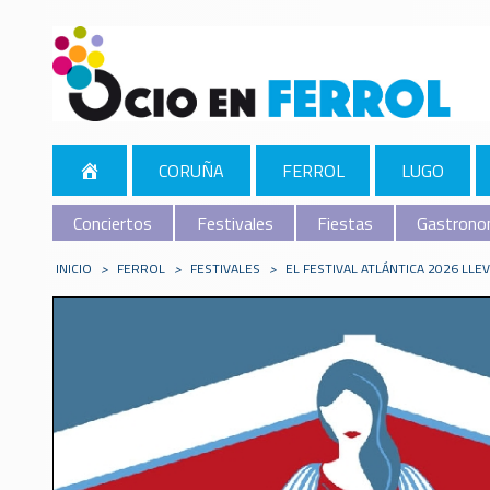
CORUÑA
FERROL
LUGO
Conciertos
Festivales
Fiestas
Gastrono
INICIO
>
FERROL
>
FESTIVALES
>
EL FESTIVAL ATLÁNTICA 2026 LL