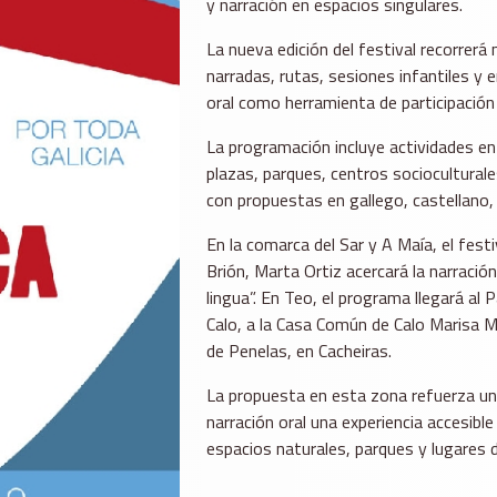
y narración en espacios singulares.
La nueva edición del festival recorrer
narradas, rutas, sesiones infantiles y 
oral como herramienta de participación 
La programación incluye actividades en 
plazas, parques, centros socioculturale
con propuestas en gallego, castellano,
En la comarca del Sar y A Maía, el fest
Brión, Marta Ortiz acercará la narració
lingua”. En Teo, el programa llegará al 
Calo, a la Casa Común de Calo Marisa M
de Penelas, en Cacheiras.
La propuesta en esta zona refuerza una 
narración oral una experiencia accesibl
espacios naturales, parques y lugares 