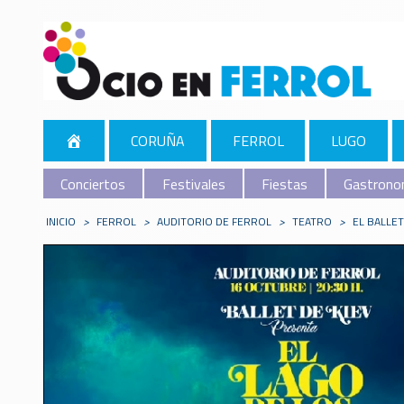
CORUÑA
FERROL
LUGO
Conciertos
Festivales
Fiestas
Gastrono
INICIO
>
FERROL
>
AUDITORIO DE FERROL
>
TEATRO
>
EL BALLET