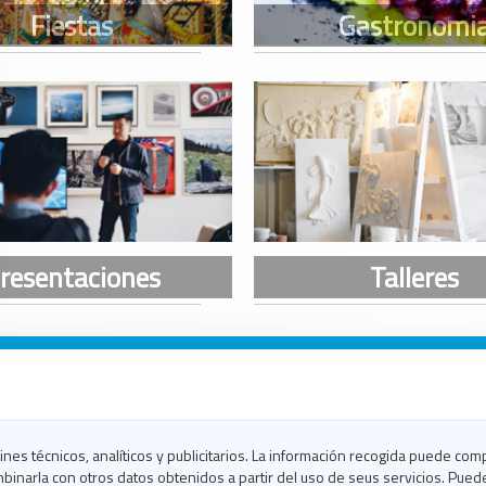
n Galicia
n Coruña
n Ferrol
fines técnicos, analíticos y publicitarios. La información recogida puede com
n Lugo
binarla con otros datos obtenidos a partir del uso de seus servicios. Pued