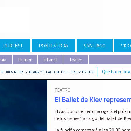
OURENSE
PONTEVEDRA
SANTIAGO
VIGO
mía
Humor
Infantil
Teatro
Qué hacer hoy
 DE KIEV REPRESENTARÁ “EL LAGO DE LOS CISNES” EN FERROL
TEATRO
El Ballet de Kiev represent
El Auditorio de Ferrol acogerá el próxi
de los cisnes”, a cargo del Ballet de Kiev
La función comenzará a las 20:30 horas