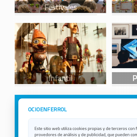
OCIOENFERROL
Avisos Legales
Ocio e
Política de Privacidad
Ocio e
Contacto
Ocio e
Este sitio web utiliza cookies propias y de terceros con 
Política de Cookies
Ocio e
provedores de análisis y de publicidad, que pueden com