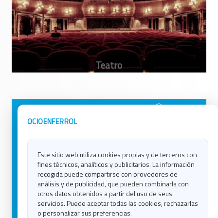
Avisos Legales
Ocio en Galicia
OCIOENFERROL
Política de Privacidad
Ocio en Coruña
Contacto
Ocio en Ferrol
Este sitio web utiliza cookies propias y de terceros con
Política de Cookies
Ocio en Lugo
fines técnicos, analíticos y publicitarios. La información
Ocio en Ourense
recogida puede compartirse con provedores de
Ocio en Pontevedra
análisis y de publicidad, que pueden combinarla con
Ocio en Santiago
otros datos obtenidos a partir del uso de seus
Ocio en Vigo
servicios. Puede aceptar todas las cookies, rechazarlas
o personalizar sus preferencias.
Blog