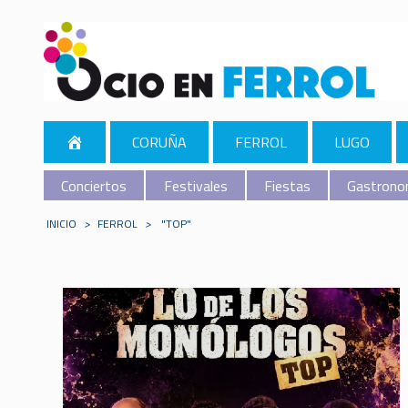
CORUÑA
FERROL
LUGO
Conciertos
Festivales
Fiestas
Gastrono
INICIO
>
FERROL
>
"TOP"