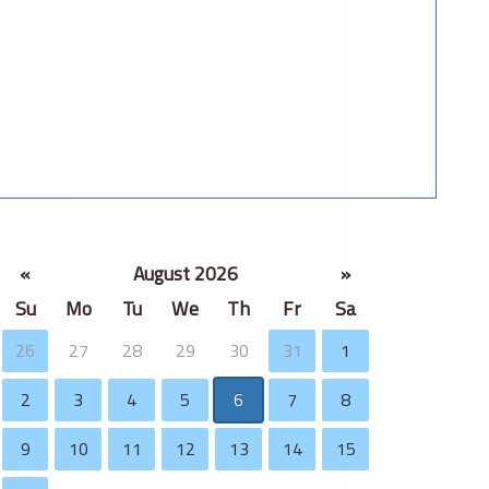
«
August 2026
»
Su
Mo
Tu
We
Th
Fr
Sa
27
28
29
30
26
31
1
2
3
4
5
6
7
8
9
10
11
12
13
14
15