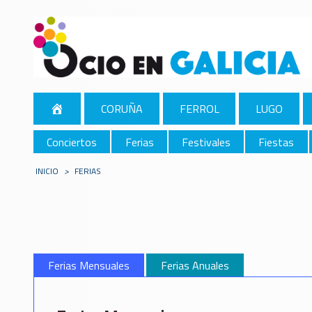
CORUÑA
FERROL
LUGO
Conciertos
Ferias
Festivales
Fiestas
INICIO
>
FERIAS
Ferias Mensuales
Ferias Anuales