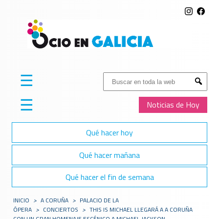
☰
Buscar:
Submit
☰
Noticias de Hoy
Qué hacer hoy
Qué hacer mañana
Qué hacer el fin de semana
INICIO
>
A CORUÑA
>
PALACIO DE LA
ÓPERA
>
CONCIERTOS
>
THIS IS MICHAEL LLEGARÁ A A CORUÑA
CON UN GRAN HOMENAJE ESCÉNICO A MICHAEL JACKSON