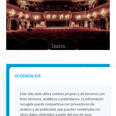
Avisos Legales
Ocio en Galicia
OCIOENGALICIA
Política de Privacidad
Ocio en Coruña
Contacto
Ocio en Ferrol
Este sitio web utiliza cookies propias y de terceros con
Política de Cookies
Ocio en Lugo
fines técnicos, analíticos y publicitarios. La información
Ocio en Ourense
recogida puede compartirse con provedores de
Ocio en Pontevedra
análisis y de publicidad, que pueden combinarla con
Ocio en Santiago
otros datos obtenidos a partir del uso de seus