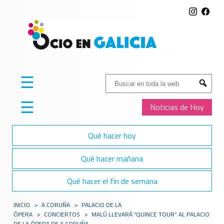
☰
Buscar:
Submit
☰
Noticias de Hoy
Qué hacer hoy
Qué hacer mañana
Qué hacer el fin de semana
INICIO
>
A CORUÑA
>
PALACIO DE LA
ÓPERA
>
CONCIERTOS
>
MALÚ LLEVARÁ “QUINCE TOUR” AL PALACIO
DE LA ÓPERA DE A CORUÑA