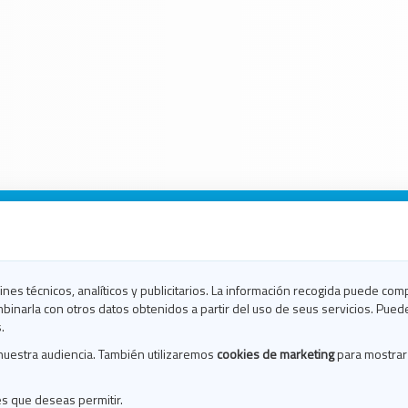
n Galicia
n Coruña
n Ferrol
fines técnicos, analíticos y publicitarios. La información recogida puede com
n Lugo
binarla con otros datos obtenidos a partir del uso de seus servicios. Pued
en Ourense
.
en Pontevedra
nuestra audiencia. También utilizaremos
cookies de marketing
para mostrar
n Santiago
n Vigo
es que deseas permitir.