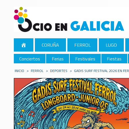
CORUÑA
FERROL
LUGO
Conciertos
Ferias
Festivales
Fiestas
INICIO
>
FERROL
>
DEPORTES
>
GADIS SURF FESTIVAL 2026 EN FE