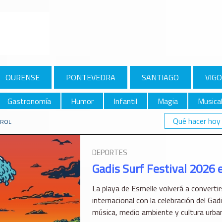
OURENSE
PONTEVEDRA
SANTIAGO
VIGO
Gastronomía
Humor
Infantil
Magia
Musica
Qué hacer hoy
RROL
DEPORTES
Gadis Surf Festival 2026 
La playa de Esmelle volverá a convertirs
internacional con la celebración del Gad
música, medio ambiente y cultura urban