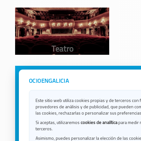
OCIOENGALICIA
Avisos Legales
Ocio e
Política de Privacidad
Ocio e
Contacto
Ocio e
Este sitio web utiliza cookies propias y de terceros con 
Política de Cookies
Ocio e
provedores de análisis y de publicidad, que pueden com
Ocio 
las cookies, rechazarlas o personalizar sus preferencias
Ocio 
Si aceptas, utilizaremos
cookies de analítica
para medir 
Ocio e
terceros.
Ocio e
Asimismo, puedes personalizar la elección de las cooki
Blog