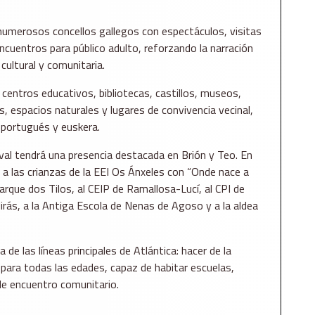
á numerosos concellos gallegos con espectáculos, visitas
encuentros para público adulto, reforzando la narración
cultural y comunitaria.
centros educativos, bibliotecas, castillos, museos,
s, espacios naturales y lugares de convivencia vecinal,
 portugués y euskera.
ival tendrá una presencia destacada en Brión y Teo. En
n a las crianzas de la EEI Os Ánxeles con “Onde nace a
Parque dos Tilos, al CEIP de Ramallosa-Lucí, al CPI de
irás, a la Antiga Escola de Nenas de Agoso y a la aldea
de las líneas principales de Atlántica: hacer de la
e para todas las edades, capaz de habitar escuelas,
de encuentro comunitario.