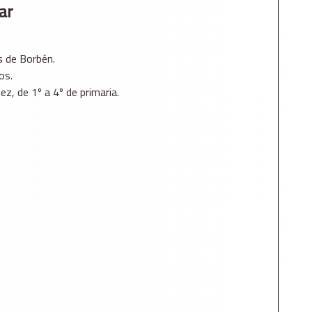
ar
s de Borbén.
os.
ez, de 1º a 4º de primaria.