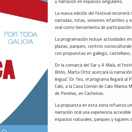
y narración en espacios singulares.
La nueva edición del festival recorrer
narradas, rutas, sesiones infantiles y 
oral como herramienta de participación 
La programación incluye actividades en 
plazas, parques, centros socioculturale
con propuestas en gallego, castellano,
En la comarca del Sar y A Maía, el fest
Brión, Marta Ortiz acercará la narració
lingua”. En Teo, el programa llegará al 
Calo, a la Casa Común de Calo Marisa M
de Penelas, en Cacheiras.
La propuesta en esta zona refuerza una 
narración oral una experiencia accesibl
espacios naturales, parques y lugares 