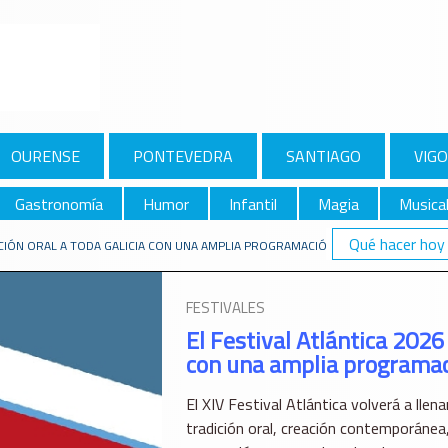
OURENSE
PONTEVEDRA
SANTIAGO
VIGO
Gastronomía
Humor
Infantil
Magia
Musica
Qué hacer hoy
RACIÓN ORAL A TODA GALICIA CON UNA AMPLIA PROGRAMACIÓN PARA TODOS LOS 
FESTIVALES
El Festival Atlántica 2026 
con una amplia programaci
El XIV Festival Atlántica volverá a lle
tradición oral, creación contemporánea,