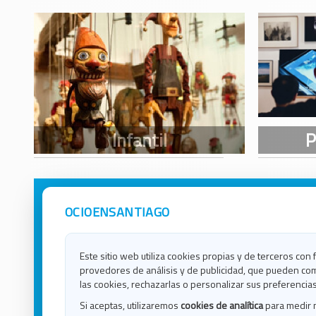
OCIOENSANTIAGO
Avisos Legales
Ocio e
Política de Privacidad
Ocio e
Contacto
Ocio e
Este sitio web utiliza cookies propias y de terceros con 
Política de Cookies
Ocio e
provedores de análisis y de publicidad, que pueden com
Ocio 
las cookies, rechazarlas o personalizar sus preferencias
Ocio 
Si aceptas, utilizaremos
cookies de analítica
para medir 
Ocio e