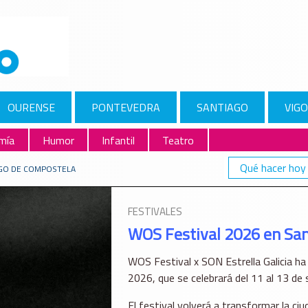
OURENSE
PONTEVEDRA
SANTIAGO
VIGO
mía
Humor
Infantil
Teatro
Qué hacer hoy
AGO DE COMPOSTELA
FESTIVALES
WOS Festival 2026 en Sa
WOS Festival x SON Estrella Galicia ha
2026, que se celebrará del 11 al 13 d
El festival volverá a transformar la ciu