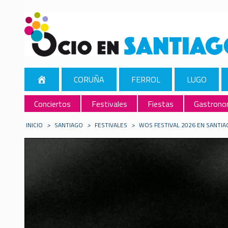
CORUÑA
FERROL
LUGO
Conciertos
Festivales
Fiestas
Gastrono
INICIO
>
SANTIAGO
>
FESTIVALES
>
WOS FESTIVAL 2026 EN SANTI