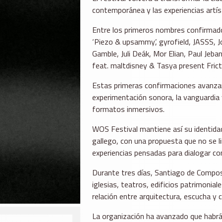
contemporánea y las experiencias artís
Entre los primeros nombres confirmado
‘Piezo & upsammy’, gyrofield, JASSS, Jo
Gamble, Juli Deák, Mor Elian, Paul Jeb
feat. maltdisney & Tasya present Fricti
Estas primeras confirmaciones avanzan
experimentación sonora, la vanguardia
formatos inmersivos.
WOS Festival mantiene así su identidad 
gallego, con una propuesta que no se l
experiencias pensadas para dialogar con
Durante tres días, Santiago de Compos
iglesias, teatros, edificios patrimonia
relación entre arquitectura, escucha y 
La organización ha avanzado que habrá