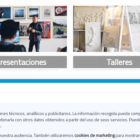
n Galicia
n Coruña
n Ferrol
fines técnicos, analíticos y publicitarios. La información recogida puede com
n Lugo
binarla con otros datos obtenidos a partir del uso de seus servicios. Pued
en Ourense
.
en Pontevedra
nuestra audiencia. También utilizaremos
cookies de marketing
para mostrar
n Santiago