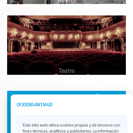
Avisos Legales
Ocio en Galicia
OCIOENSANTIAGO
Política de Privacidad
Ocio en Coruña
Contacto
Ocio en Ferrol
Este sitio web utiliza cookies propias y de terceros con
Política de Cookies
Ocio en Lugo
fines técnicos, analíticos y publicitarios. La información
Ocio en Ourense