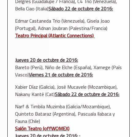
Delgres (Guadalupe / Francia), C4 Trio (Venezuela),
Bella Ciao (Italia)
Sábado 22
de octubre de 2016:
Edmar Castaneda Trio (Venezuela), Gisela Joao
(Portugal), Adnan Joubran (Palestina/Francia)
Teatro Principal (Atlantic Connections)
Jueves 20
de octubre de 2016:
Bareto (Perú), Niño de Elche (España), Xarnege (País
Vasco)
Viernes 21
de octubre de 2016:
Xabier Díaz (Galicia), José Mucavele (Mozambique),
Nakany Kanté (Cat)
Sábado 22
de octubre de 2016
:
Narf & Timbila Muzimba (Galicia/Mozambique),
Quinteto Bataraz (Argentina), Pascuala Ilabaca y
Fauna (Chile)
Salón Teatro (offWOMEX)
Jueves 20
de octubre de 2016:
: