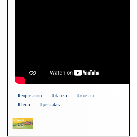
exposicion
danza
musica
feria
peliculas