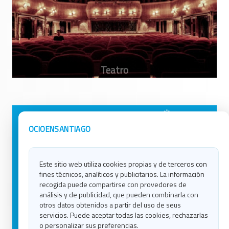
Avisos Legales
Ocio en Galicia
OCIOENSANTIAGO
Política de Privacidad
Ocio en Coruña
Contacto
Ocio en Ferrol
Este sitio web utiliza cookies propias y de terceros con
Política de Cookies
Ocio en Lugo
fines técnicos, analíticos y publicitarios. La información
Ocio en Ourense
recogida puede compartirse con provedores de
Ocio en Pontevedra
análisis y de publicidad, que pueden combinarla con
Ocio en Santiago
otros datos obtenidos a partir del uso de seus
Ocio en Vigo
servicios. Puede aceptar todas las cookies, rechazarlas
o personalizar sus preferencias.
Blog