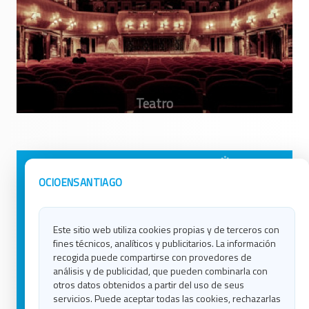
Avisos Legales
Ocio en Galicia
OCIOENSANTIAGO
Política de Privacidad
Ocio en Coruña
Contacto
Ocio en Ferrol
Este sitio web utiliza cookies propias y de terceros con
Política de Cookies
Ocio en Lugo
fines técnicos, analíticos y publicitarios. La información
Ocio en Ourense
recogida puede compartirse con provedores de
Ocio en Pontevedra
análisis y de publicidad, que pueden combinarla con
Ocio en Santiago
otros datos obtenidos a partir del uso de seus
Ocio en Vigo
servicios. Puede aceptar todas las cookies, rechazarlas