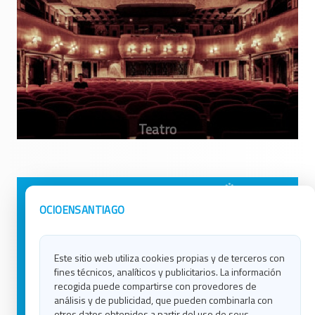
Avisos Legales
Ocio en Galicia
OCIOENSANTIAGO
Política de Privacidad
Ocio en Coruña
Contacto
Ocio en Ferrol
Este sitio web utiliza cookies propias y de terceros con
Política de Cookies
Ocio en Lugo
fines técnicos, analíticos y publicitarios. La información
Ocio en Ourense
recogida puede compartirse con provedores de
Ocio en Pontevedra
análisis y de publicidad, que pueden combinarla con
Ocio en Santiago
otros datos obtenidos a partir del uso de seus