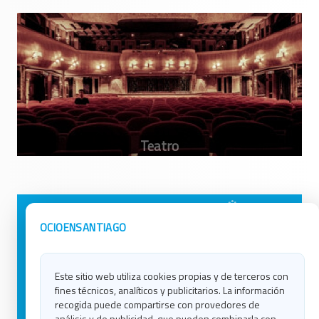
Avisos Legales
Ocio en Galicia
OCIOENSANTIAGO
Política de Privacidad
Ocio en Coruña
Contacto
Ocio en Ferrol
Este sitio web utiliza cookies propias y de terceros con
Política de Cookies
Ocio en Lugo
fines técnicos, analíticos y publicitarios. La información
Ocio en Ourense
recogida puede compartirse con provedores de
Ocio en Pontevedra
análisis y de publicidad, que pueden combinarla con