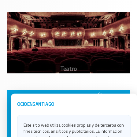
Avisos Legales
Ocio en Galicia
OCIOENSANTIAGO
Política de Privacidad
Ocio en Coruña
Contacto
Ocio en Ferrol
Este sitio web utiliza cookies propias y de terceros con
Política de Cookies
Ocio en Lugo
fines técnicos, analíticos y publicitarios. La información
Ocio en Ourense