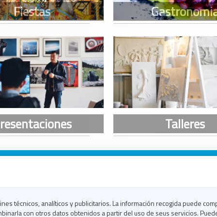
n Galicia
n Coruña
n Ferrol
fines técnicos, analíticos y publicitarios. La información recogida puede com
n Lugo
binarla con otros datos obtenidos a partir del uso de seus servicios. Pued