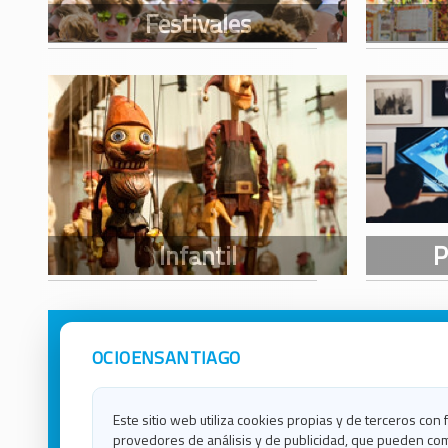
OCIOENSANTIAGO
Avisos Legales
Ocio e
Política de Privacidad
Ocio e
Contacto
Ocio e
Este sitio web utiliza cookies propias y de terceros con 
Política de Cookies
Ocio e
provedores de análisis y de publicidad, que pueden com