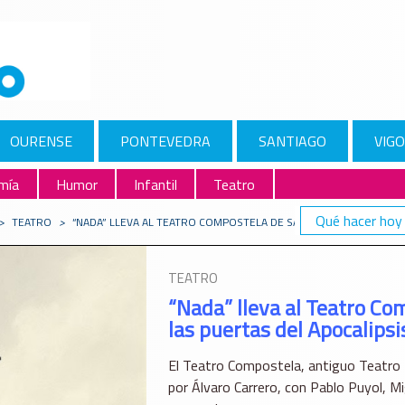
OURENSE
PONTEVEDRA
SANTIAGO
VIGO
mía
Humor
Infantil
Teatro
Qué hacer hoy
>
TEATRO
>
“NADA” LLEVA AL TEATRO COMPOSTELA DE SANTIAGO UNA COMEDIA
TEATRO
“Nada” lleva al Teatro Co
las puertas del Apocalipsi
El Teatro Compostela, antiguo Teatro 
por Álvaro Carrero, con Pablo Puyol, Mig