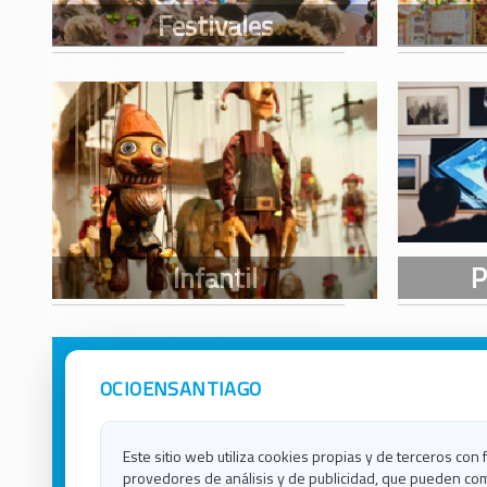
OCIOENSANTIAGO
Avisos Legales
Ocio e
Política de Privacidad
Ocio e
Contacto
Ocio e
Este sitio web utiliza cookies propias y de terceros con 
Política de Cookies
Ocio e
provedores de análisis y de publicidad, que pueden com