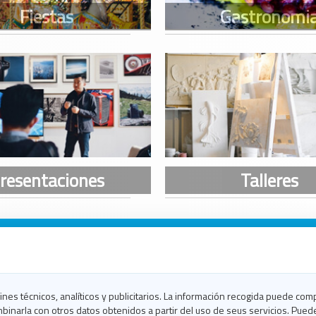
n Galicia
n Coruña
n Ferrol
fines técnicos, analíticos y publicitarios. La información recogida puede com
n Lugo
binarla con otros datos obtenidos a partir del uso de seus servicios. Pued