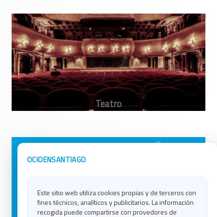
Avisos Legales
Ocio en Galicia
OCIOENSANTIAGO
Política de Privacidad
Ocio en Coruña
Contacto
Ocio en Ferrol
Este sitio web utiliza cookies propias y de terceros con
Política de Cookies
Ocio en Lugo
fines técnicos, analíticos y publicitarios. La información
Ocio en Ourense
recogida puede compartirse con provedores de
Ocio en Pontevedra