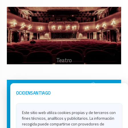
Avisos Legales
Ocio en Galicia
OCIOENSANTIAGO
Política de Privacidad
Ocio en Coruña
Contacto
Ocio en Ferrol
Este sitio web utiliza cookies propias y de terceros con
Política de Cookies
Ocio en Lugo
fines técnicos, analíticos y publicitarios. La información
Ocio en Ourense
recogida puede compartirse con provedores de
Ocio en Pontevedra