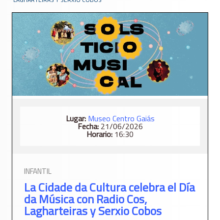
Lugar:
Museo Centro Gaiás
Fecha:
21/06/2026
Horario:
16:30
INFANTIL
La Cidade da Cultura celebra el Día
da Música con Radio Cos,
Lagharteiras y Serxio Cobos