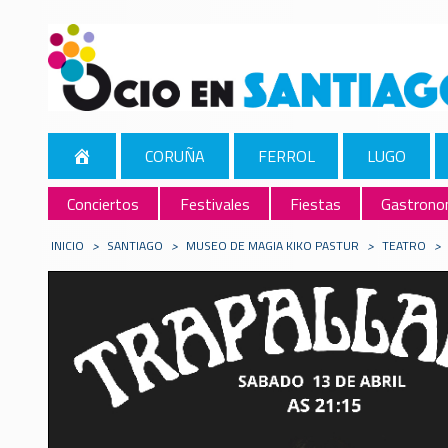
CORUÑA
FERROL
LUGO
Conciertos
Festivales
Fiestas
Gastrono
INICIO
>
SANTIAGO
>
MUSEO DE MAGIA KIKO PASTUR
>
TEATRO
>