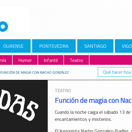
OURENSE
PONTEVEDRA
SANTIAGO
VIGO
mía
Humor
Infantil
Teatro
Qué hacer hoy
FUNCIÓN DE MAGIA CON NACHO GONZÁLEZ
TEATRO
Función de magia con Nac
Cuando la noche caiga el sábado 13 de 
encantamientos y misterios.
El ilusionista Nacho Gonzalez-Puelles,