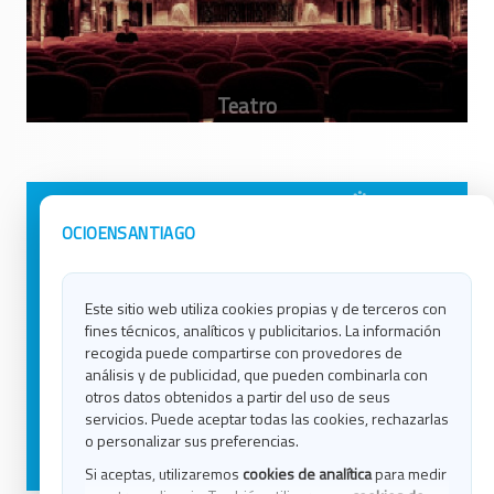
Avisos Legales
Ocio en Galicia
OCIOENSANTIAGO
Política de Privacidad
Ocio en Coruña
Contacto
Ocio en Ferrol
Este sitio web utiliza cookies propias y de terceros con
Política de Cookies
Ocio en Lugo
fines técnicos, analíticos y publicitarios. La información
Ocio en Ourense
recogida puede compartirse con provedores de
Ocio en Pontevedra
análisis y de publicidad, que pueden combinarla con
Ocio en Santiago
otros datos obtenidos a partir del uso de seus
Ocio en Vigo
servicios. Puede aceptar todas las cookies, rechazarlas
o personalizar sus preferencias.
Blog
Si aceptas, utilizaremos
cookies de analítica
para medir