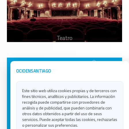
Avisos Legales
Ocio en Galicia
OCIOENSANTIAGO
Política de Privacidad
Ocio en Coruña
Contacto
Ocio en Ferrol
Este sitio web utiliza cookies propias y de terceros con
Política de Cookies
Ocio en Lugo
fines técnicos, analíticos y publicitarios. La información
Ocio en Ourense
recogida puede compartirse con provedores de
Ocio en Pontevedra
análisis y de publicidad, que pueden combinarla con
Ocio en Santiago
otros datos obtenidos a partir del uso de seus
Ocio en Vigo
servicios. Puede aceptar todas las cookies, rechazarlas
o personalizar sus preferencias.
Blog