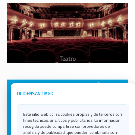
Avisos Legales
Ocio en Galicia
OCIOENSANTIAGO
Política de Privacidad
Ocio en Coruña
Contacto
Ocio en Ferrol
Este sitio web utiliza cookies propias y de terceros con
Política de Cookies
Ocio en Lugo
fines técnicos, analíticos y publicitarios. La información
Ocio en Ourense
recogida puede compartirse con provedores de
Ocio en Pontevedra
análisis y de publicidad, que pueden combinarla con