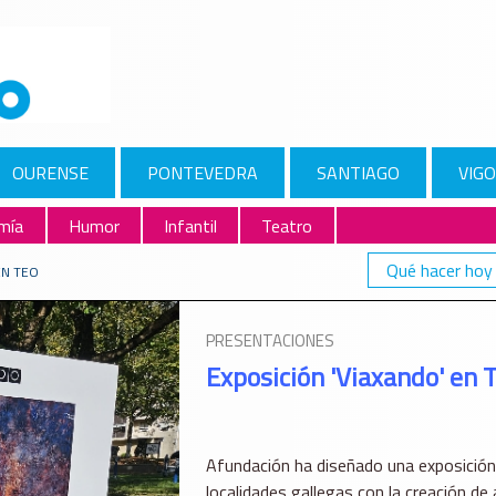
OURENSE
PONTEVEDRA
SANTIAGO
VIGO
mía
Humor
Infantil
Teatro
Qué hacer hoy
EN TEO
PRESENTACIONES
Exposición 'Viaxando' en 
Afundación ha diseñado una exposición d
localidades gallegas con la creación de