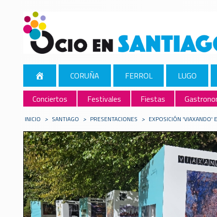
CORUÑA
FERROL
LUGO
Conciertos
Festivales
Fiestas
Gastrono
INICIO
>
SANTIAGO
>
PRESENTACIONES
>
EXPOSICIÓN 'VIAXANDO' 