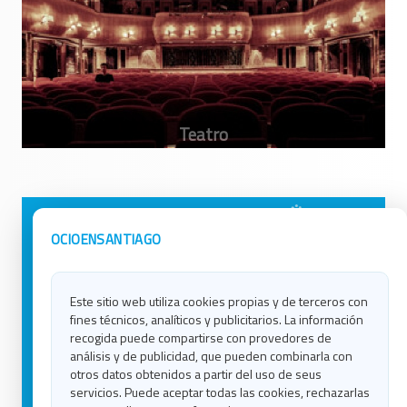
Avisos Legales
Ocio en Galicia
OCIOENSANTIAGO
Política de Privacidad
Ocio en Coruña
Contacto
Ocio en Ferrol
Este sitio web utiliza cookies propias y de terceros con
Política de Cookies
Ocio en Lugo
fines técnicos, analíticos y publicitarios. La información
Ocio en Ourense
recogida puede compartirse con provedores de
Ocio en Pontevedra
análisis y de publicidad, que pueden combinarla con
Ocio en Santiago
otros datos obtenidos a partir del uso de seus
Ocio en Vigo
servicios. Puede aceptar todas las cookies, rechazarlas