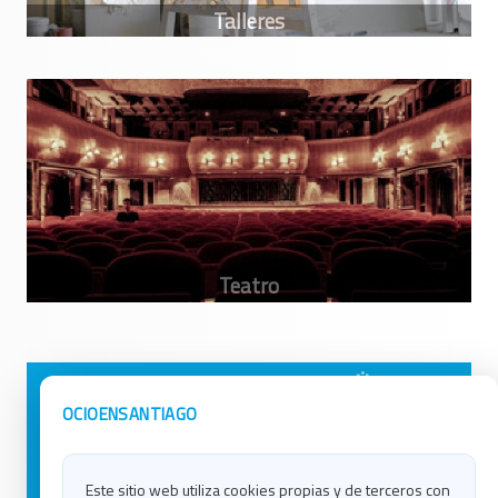
Avisos Legales
Ocio en Galicia
OCIOENSANTIAGO
Política de Privacidad
Ocio en Coruña
Contacto
Ocio en Ferrol
Este sitio web utiliza cookies propias y de terceros con
Política de Cookies
Ocio en Lugo