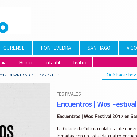
OURENSE
PONTEVEDRA
SANTIAGO
VIGO
mía
Humor
Infantil
Teatro
Qué hacer hoy
2017 EN SANTIAGO DE COMPOSTELA
FESTIVALES
Encuentros | Wos Festiva
Encuentros | Wos Festival 2017 en Sa
La Cidade da Cultura colabora, de nuev
jornadas con un total de cuatro encuen