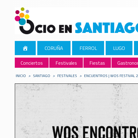
CORUÑA
FERROL
LUGO
Conciertos
Festivales
Fiestas
Gastrono
INICIO
>
SANTIAGO
>
FESTIVALES
>
ENCUENTROS | WOS FESTIVAL 