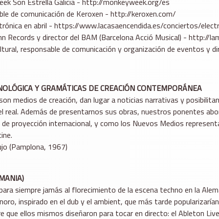
ek Son Estrella Galicia - http://monkeyweek.org/es
able de comunicación de Keroxen - http://keroxen.com/
rónica en abril - https://www.lacasaencendida.es/conciertos/elec
hn Records y director del BAM (Barcelona Acció Musical) - http://
ultural, responsable de comunicación y organización de eventos y di
ECNOLÓGICA Y GRAMÁTICAS DE CREACIÓN CONTEMPORÁNEA
 medios de creación, dan lugar a noticias narrativas y posibilitan 
n el real. Además de presentarnos sus obras, nuestros ponentes ab
 de proyección internacional, y como los Nuevos Medios representa
ine.
aujo (Pamplona, 1967)
MANIA)
 para siempre jamás al florecimiento de la escena techno en la Ale
ro, inspirado en el dub y el ambient, que más tarde popularizarían
re que ellos mismos diseñaron para tocar en directo: el Ableton Liv