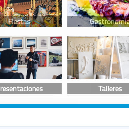
n Galicia
n Coruña