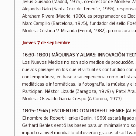
Jesús Guisado (Madrid, 1975), co-director de Monkey We
Alejandra Galo (Santa Cruz de Tenerife, 1985), respons
Abraham Rivera (Madrid, 1980), es programador de Elect
Marc Campillo (Barcelona, 1975), fundador del sello Foe
Modera: Cristina V. Miranda (Ferrol, 1982), promotora c
Jueves 7 de septiembre
16:30-18:00 | MÁQUINAS Y ALMAS: INNOVACIÓN T
Los Nuevos Medios no son solo medios de producción: son
nuevos paisajes en los que el virtual es confundido co
contemporánea, en base a su experiencia como artistas
mediáticas e informáticas, la fotografía, la música y el c
Participan: Néstor Lizalde (Zaragoza, 1979) y Patxi Ar
Modera: Oswaldo García Crespo (A Coruña, 1977)
18:15-19:45 | ENCUENTRO CON ROBERT HENKE (ALE
El nombre de Robert Henke (Berlin, 1969) estará ligado
Gerhard Behles sentó las bases para un minimalismo sono
impacto a nivel mundial lo obtuvieron gracias al softwa